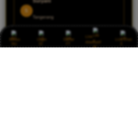
Suryani
S
Tangerang
Link
Admin live chat responsif 24 jam online
Bonus
Login
Daftar
Live Chat
Alternatif
sehingga anda tidak perlu khawatir apabila
bermain pada platform BRO178 slot jamin cuan
besar tidak akan kalah.