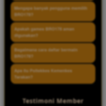
BRO178 adalah platform hiburan digital
Mengapa banyak pengguna memilih
dari situs Poltekkes Kemenkes Tarakan
BRO178?
andalan pengguna main games dengan
pengalaman bermain terbaik hari ini aman
Karena platform BRO178 login
Apakah games BRO178 aman
nyaman.
menawarkan tampilan yang mudah
digunakan?
digunakan, proses akses yang cepat,
pilihan games slot yang lengkap, serta
Tentu saja, seluruh games online dalam
Bagaimana cara daftar bermain
layanan yang responsif.
situs BRO178 slot sangat aman ketika
BRO178?
digunakan untuk bermain membuat
platform ini berhasil menjadi andalan para
Cara awal untuk melakukan pendaftaran
Apa itu Poltekkes Kemenkes
pemain.
mudah sekali, temukan link alternatif
Tarakan?
BRO178 bermain games terlebih dahulu
yang sudah tersedia pada mesin pencarian
Poltekkes Kemenkes Tarakan merupakan
google.
institusi pendidikan tinggi vokasi
Testimoni Member
kesehatan yang berkomitmen